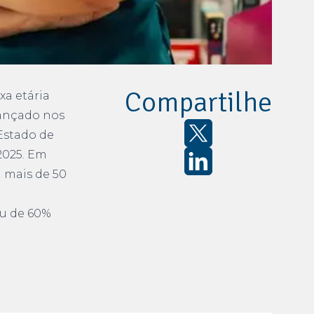
Compartilhe
xa etária
vançado nos
Estado de
2025. Em
m mais de 50
iu de 60%