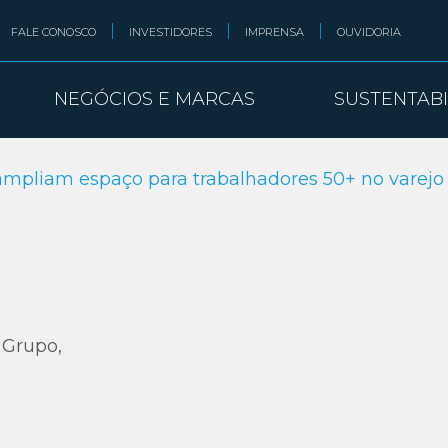
FALE CONOSCO
INVESTIDORES
IMPRENSA
OUVIDORIA
NEGÓCIOS E MARCAS
SUSTENTAB
 ampliam espaço para trabalhadores 50+ no varejo
 Grupo,