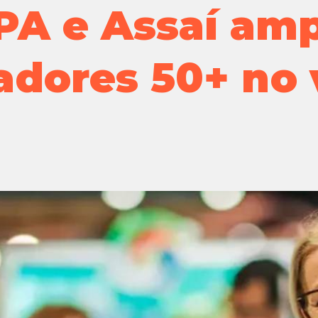
GPA e Assaí am
adores 50+ no 