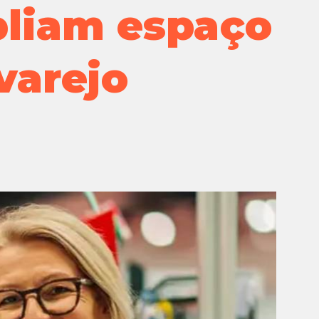
pliam espaço
Extra
GPA
varejo
Instituto
Marcas Próprias e Exclusivas
Pão de Açúcar
Proximidade