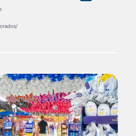
e
orados/