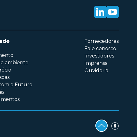
dade
Fornecedores
Fale conosco
imento
Investidores
io ambiente
Imprensa
gócio
Ouvidoria
soas
com o Futuro
is
cumentos