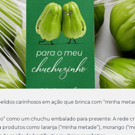
lidos carinhosos em ação que brinca com “minha metad
amo” como um chuchu embalado para presente. A rede cr
a produtos como laranja (“minha metade”), morango (“m