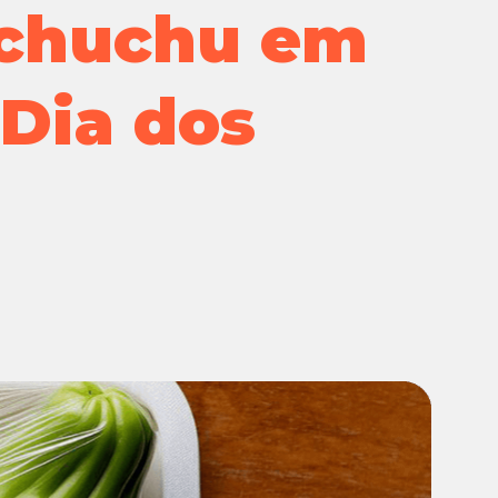
 chuchu em
Extra
GPA
 Dia dos
Instituto
Marcas Próprias e Exclusivas
Pão de Açúcar
Proximidade