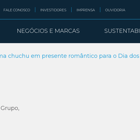
FALE CONOSCO
INVESTIDORES
IMPRENSA
OUVIDORIA
NEGÓCIOS E MARCAS
SUSTENTAB
rma chuchu em presente romântico para o Dia do
 Grupo,