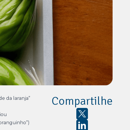
Compartilhe
e da laranja”
iou
oranguinho”)