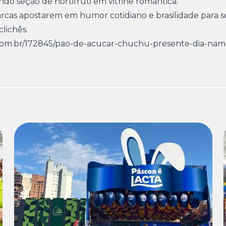
do seção de hortifruti em vitrine romântica.
rcas apostarem em humor cotidiano e brasilidade para s
lichês.
com.br/172845/pao-de-acucar-chuchu-presente-dia-nam