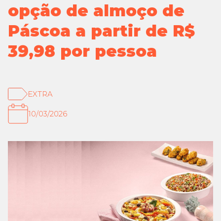
opção de almoço de
Extra
Páscoa a partir de R$
GPA
39,98 por pessoa
Instituto
Marcas Próprias e Exclusivas
EXTRA
Pão de Açúcar
10/03/2026
Proximidade