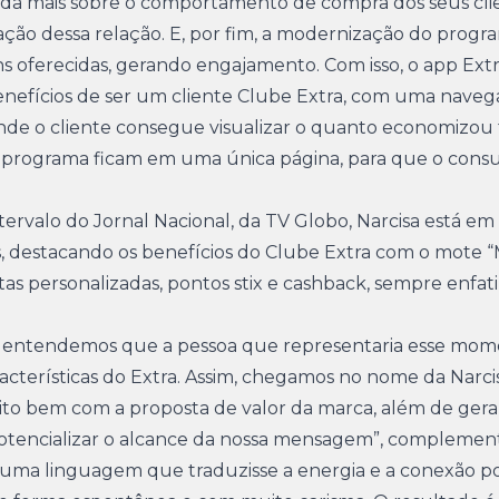
inda mais sobre o comportamento de compra dos seus cli
ização dessa relação. E, por fim, a modernização do pro
oferecidas, gerando engajamento. Com isso, o app Ext
benefícios de ser um cliente Clube Extra, com uma nave
nde o cliente consegue visualizar o quanto economizou
do programa ficam em uma única página, para que o con
tervalo do Jornal Nacional, da TV Globo, Narcisa está em
s, destacando os benefícios do Clube Extra com o mote 
ertas personalizadas, pontos stix e cashback, sempre enfa
entendemos que a pessoa que representaria esse mo
 características do Extra. Assim, chegamos no nome da Narc
o bem com a proposta de valor da marca, além de ger
 potencializar o alcance da nossa mensagem”, complemen
 uma linguagem que traduzisse a energia e a conexão p