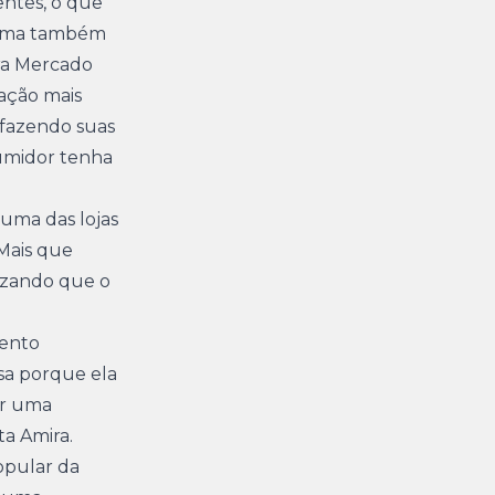
entes, o que
grama também
ra Mercado
gação mais
 fazendo suas
sumidor tenha
 uma das lojas
“Mais que
tizando que o
mento
isa porque ela
ar uma
ta Amira.
opular da