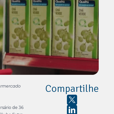
Compartilhe
permercado
rsário de 36