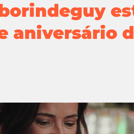
borindeguy es
 aniversário d