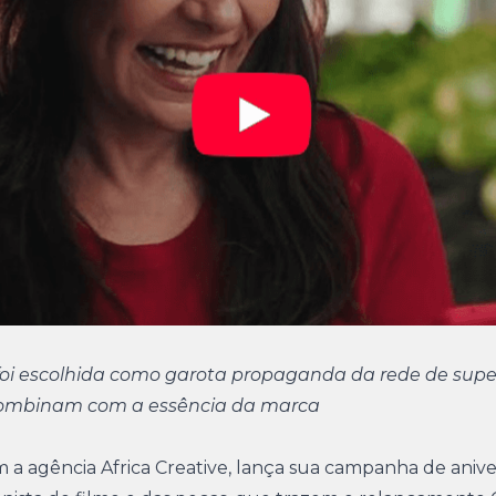
te foi escolhida como garota propaganda da rede de su
ue combinam com a essência da marca
om a agência Africa Creative, lança sua campanha de anive