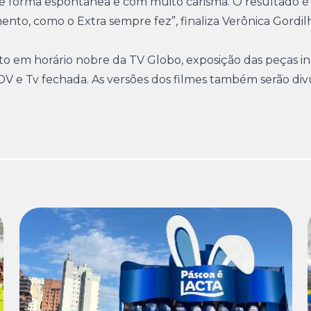
 de forma espontânea e com muito carisma. O resultado 
to, como o Extra sempre fez”, finaliza Verônica Gordi
 em horário nobre da TV Globo, exposição das peças ins
 PDV e Tv fechada. As versões dos filmes também serão di