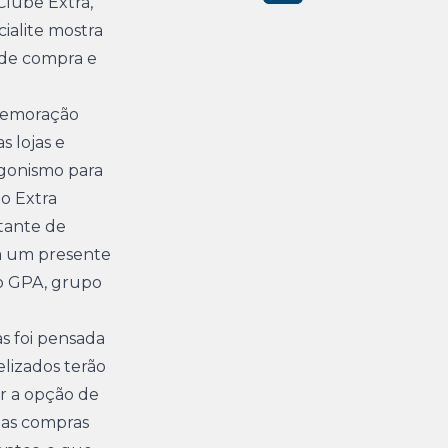
lube Extra,
ialite mostra
 de compra e
omemoração
s lojas e
agonismo para
do Extra
tante de
ia um presente
do GPA, grupo
s foi pensada
elizados terão
r a opção de
 as compras