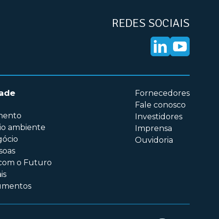
REDES SOCIAIS
dade
Fornecedores
Fale conosco
imento
Investidores
io ambiente
Imprensa
gócio
Ouvidoria
soas
com o Futuro
is
cumentos