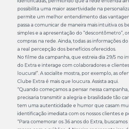
identificadas, permitindo que a rede entenda a
possibilita uma maior assertividade na personal
permite um melhor entendimento das vantagens 
passa a comunicar de maneira mais intuitiva os 
simples e a apresentação do “descontômetro”, o
compras na rede. Ainda, todas as informações 
a real percepção dos benefícios oferecidos.
No filme da campanha, que estreia dia 29/5 no in
do Extra e interage com colaboradores e cliente
loucura!”. A socialite mostra, por exemplo, as of
Clube Extra é mais que loucura.
Assista aqui.
“Quando começamos a pensar nessa campanha, 
precisaria transmitir a alegria e brasilidade tão
tem uma autenticidade e humor que casam muit
identificação imediata com os nossos clientes e
“Para comemorar os 36 anos do Extra, buscamos