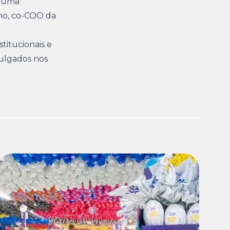
é uma
lho, co-COO da
titucionais e
vulgados nos