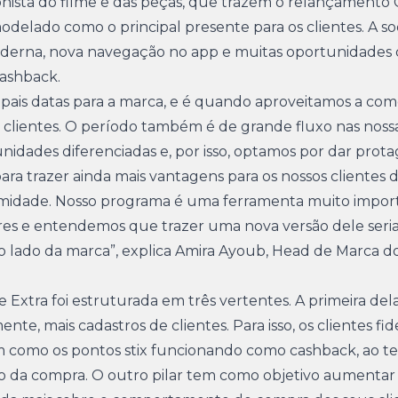
sta do filme e das peças, que trazem o relançamento C
delado como o principal presente para os clientes. A soc
oderna, nova navegação no app e muitas oportunidades
cashback.
cipais datas para a marca, e é quando aproveitamos a c
 clientes. O período também é de grande fluxo nas nossa
unidades diferenciadas e, por isso, optamos por dar prot
ra trazer ainda mais vantagens para os nossos clientes 
ximidade. Nosso programa é uma ferramenta muito impor
res e entendemos que trazer uma nova versão dele ser
o lado da marca”, explica Amira Ayoub, Head de Marca 
Extra foi estruturada em três vertentes. A primeira dela
e, mais cadastros de clientes. Para isso, os clientes fid
m como os pontos stix funcionando como cashback, ao te
 da compra. O outro pilar tem como objetivo aumentar