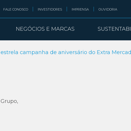
FALE CONOSCO
INVESTIDORES
IMPRENSA
OUVIDORIA
NEGÓCIOS E MARCAS
SUSTENTAB
estrela campanha de aniversário do Extra Merca
 Grupo,