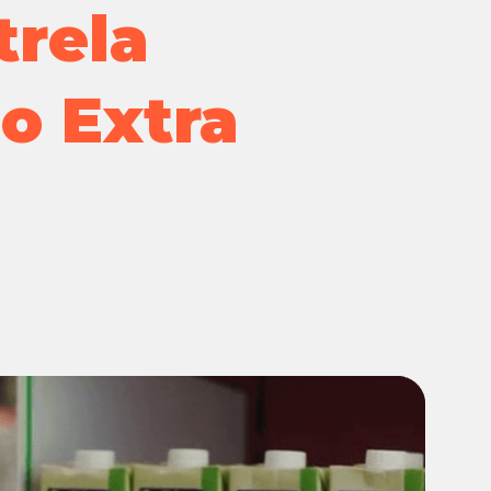
trela
Extra
GPA
o Extra
Instituto
Marcas Próprias e Exclusivas
Pão de Açúcar
Proximidade